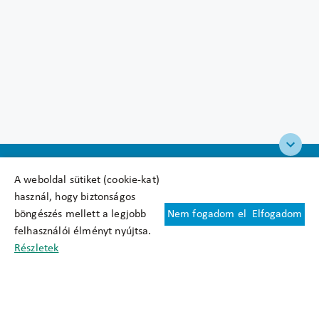
A weboldal sütiket (cookie-kat)
használ, hogy biztonságos
böngészés mellett a legjobb
Nem fogadom el
Elfogadom
Felhasználási feltételek
felhasználói élményt nyújtsa.
Cookie nyilatkozat
Részletek
Adatkezelési tájékoztató
Oldaltérkép