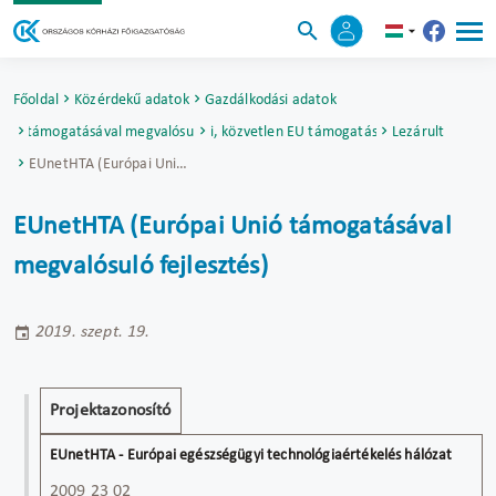
Főoldal
Közérdekű adatok
Gazdálkodási adatok
Unió támogatásával megvalósuló fejlesztések
Nemzetközi, közvetlen EU támogatású projektek
Lezárult
EUnetHTA (Európai Unió támogatásával megvalósuló fejlesztés)
EUnetHTA (Európai Unió támogatásával
megvalósuló fejlesztés)
2019. szept. 19.
Projekt
EUnetHTA - Európai
Projektazonosító
cím
egészségügyi
technológiaértékelés
hálózat
2009 23 02