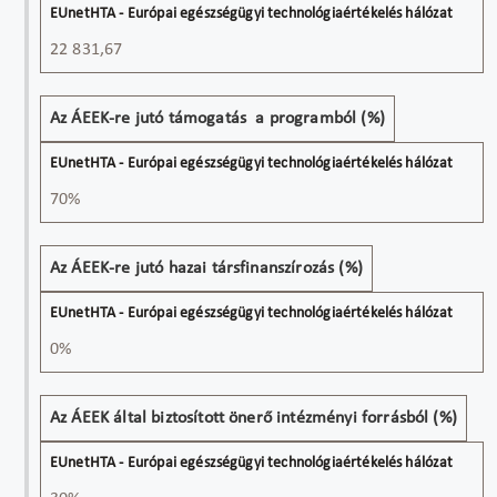
22 831,67
Az ÁEEK-re jutó támogatás a programból (%)
70%
Az ÁEEK-re jutó hazai társfinanszírozás (%)
0%
Az ÁEEK által biztosított önerő intézményi forrásból (%)