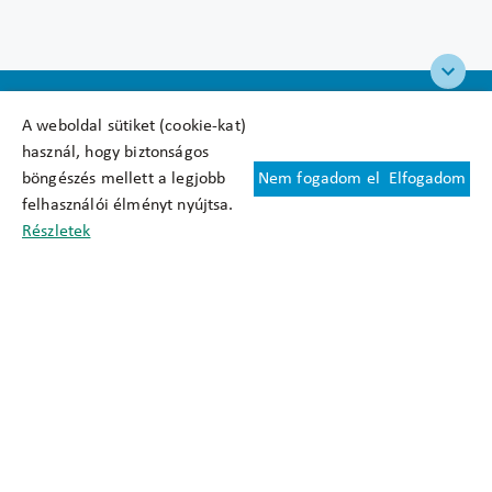
A weboldal sütiket (cookie-kat)
használ, hogy biztonságos
böngészés mellett a legjobb
Nem fogadom el
Elfogadom
Felhasználási feltételek
felhasználói élményt nyújtsa.
Cookie nyilatkozat
Részletek
Adatkezelési tájékoztató
Oldaltérkép
Közadatkereső
Akadálymentesítési nyilatkozat