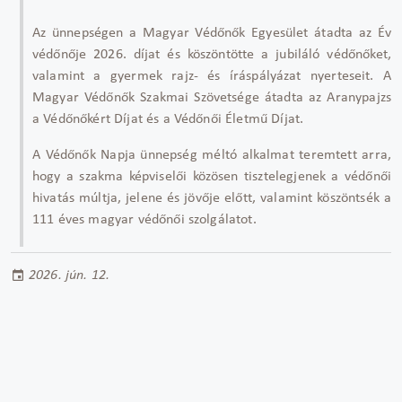
Az ünnepségen a Magyar Védőnők Egyesület átadta az Év
védőnője 2026. díjat és köszöntötte a jubiláló védőnőket,
valamint a gyermek rajz- és íráspályázat nyerteseit. A
Magyar Védőnők Szakmai Szövetsége átadta az Aranypajzs
a Védőnőkért Díjat és a Védőnői Életmű Díjat.
A Védőnők Napja ünnepség méltó alkalmat teremtett arra,
hogy a szakma képviselői közösen tisztelegjenek a védőnői
hivatás múltja, jelene és jövője előtt, valamint köszöntsék a
111 éves magyar védőnői szolgálatot.
2026. jún. 12.