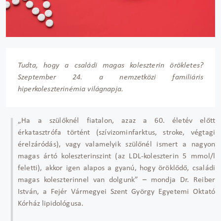
Tudta, hogy a családi magas koleszterin örökletes?
Szeptember 24. a nemzetközi familiáris
hiperkoleszterinémia világnapja.
„Ha a szülőknél fiatalon, azaz a 60. életév előtt
érkatasztrófa történt (szívizominfarktus, stroke, végtagi
érelzáródás), vagy valamelyik szülőnél ismert a nagyon
magas ártó koleszterinszint (az LDL-koleszterin 5 mmol/l
feletti), akkor igen alapos a gyanú, hogy öröklődő, családi
magas koleszterinnel van dolgunk” – mondja Dr. Reiber
István, a Fejér Vármegyei Szent György Egyetemi Oktató
Kórház lipidológusa.