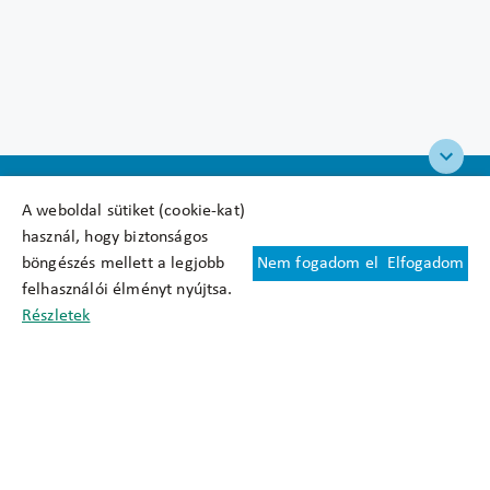
A weboldal sütiket (cookie-kat)
használ, hogy biztonságos
böngészés mellett a legjobb
Nem fogadom el
Elfogadom
Felhasználási feltételek
felhasználói élményt nyújtsa.
Cookie nyilatkozat
Részletek
Adatkezelési tájékoztató
Oldaltérkép
Közadatkereső