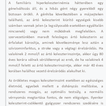
A familiáris hiperkoleszterinémia hátterében egy
génelváltozás áll, és a hibás gént négy gyerekből egy
biztosan örökli. A génhiba következtében a májsejteken
található, az ártó koleszterint kiürítő egységek kisebb
számban vannak jelen (a legsúlyosabb esetekben egyáltalán
nincsenek) vagy nem működnek megfelelően. A
szervezetünkben maradt felesleges ártó koleszterin az
érfalakat károsítja, aminek következménye lesz aztán a
szívizominfarktus, a stroke vagy a végtagi érelzáródás. Ha
valakinek 2 mmol/l az ártó koleszterinszintje, akkor úgy 80
éves korára válnak sérülékennyé az erek, de ha valakinek 4
mmol/l feletti az ártó koleszterinszintje, akkor már 40 éves
korában halálhoz vezető érelzáródás alakulhat ki.
Az örökletes magas koleszterinszint esetében az egészséges
életmód, egyebek mellett a dohányzás mellőzése, a
rendszeres mozgás, az optimális testsúly, a normális
vérnyomás megtartása fontos, de nem elégséges. Ilyenkor
koleszterint-csökkentő gyógyszer rendszeres szedésére is