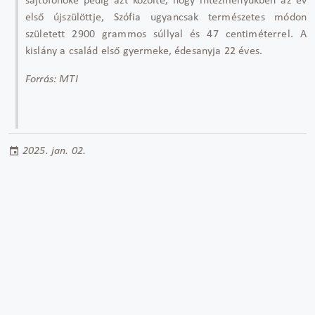
sajtófőnöke pedig azt közölte, hogy intézményükben az év
első újszülöttje, Szófia ugyancsak természetes módon
született 2900 grammos súllyal és 47 centiméterrel. A
kislány a család első gyermeke, édesanyja 22 éves.
Forrás: MTI
2025. jan. 02.