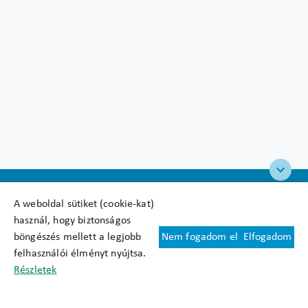
A weboldal sütiket (cookie-kat)
használ, hogy biztonságos
böngészés mellett a legjobb
Nem fogadom el
Elfogadom
Felhasználási feltételek
felhasználói élményt nyújtsa.
Cookie nyilatkozat
Részletek
Adatkezelési tájékoztató