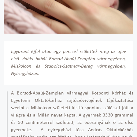
Egyaránt éjfél után egy perccel születtek meg az újév
első vidéki babái Borsod-Abaúj-Zemplén vármegyében,
Miskolcon és Szabolcs-Szatmár-Bereg vármegyében,
Nyíregyházán.
A Borsod-Abaúj-Zemplén Vármegyei Központi Kórház és
Egyetemi Oktatókórház sajtószóvivőjének tájékoztatása
szerint a Miskolcon született kisfiú spontán szüléssel jött a
világra és a Milán nevet kapta. A gyermek 3330 grammal
és 50 centiméterrel született, az édesanyának ő az első
gyermeke. A nyíregyházi Jósa András Oktatókórház