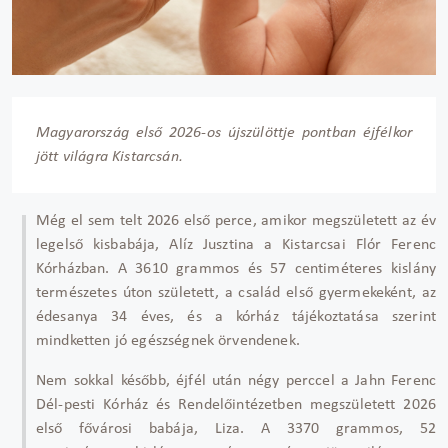
Magyarország első 2026-os újszülöttje pontban éjfélkor
jött világra Kistarcsán.
Még el sem telt 2026 első perce, amikor megszületett az év
legelső kisbabája, Alíz Jusztina a Kistarcsai Flór Ferenc
Kórházban. A 3610 grammos és 57 centiméteres kislány
természetes úton született, a család első gyermekeként, az
édesanya 34 éves, és a kórház tájékoztatása szerint
mindketten jó egészségnek örvendenek.
Nem sokkal később, éjfél után négy perccel a Jahn Ferenc
Dél-pesti Kórház és Rendelőintézetben megszületett 2026
első fővárosi babája, Liza. A 3370 grammos, 52