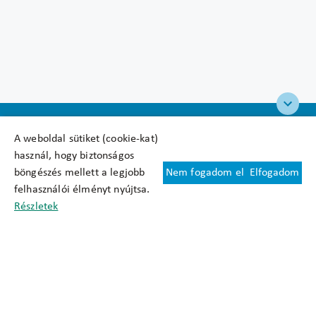
A weboldal sütiket (cookie-kat)
használ, hogy biztonságos
böngészés mellett a legjobb
Nem fogadom el
Elfogadom
Felhasználási feltételek
felhasználói élményt nyújtsa.
Cookie nyilatkozat
Részletek
Adatkezelési tájékoztató
Oldaltérkép
Közadatkereső