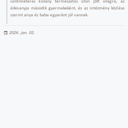
centiméteres kislány természetes úton jött világra, az
édesanyja második gyermekeként, és az intézmény közlése
szerint anya és baba egyaránt jól vannak.
2026. jan. 02.