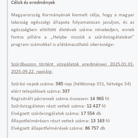
Célok és eredmények
Magyarország Kormányának kiemelt célja, hogy a magyar
lakosság egészségi állapota folyamatosan javuljon, és az
egészségben eltöltött életévek száma növekedjen, ennek
fontos pillére a „Helybe visszük a szűrővizsgálatokat”
program számokkal is alátámasztható sikeressége:
Szűrőbuszon történt vizsgálatok eredményei 2025.01.01-
2025.09.22. napjáig:
Szűrési napok száma:
385
nap (hétköznap 351, hétvége 34)
elért települések száma:
337
Regisztrált páciensek száma összesen:
14 965
fő
Szűrővizsgálaton részt vettek száma:
12 427
fő
Elvégzett szűrővizsgálatok száma:
17 554
db
Állapotfelmérésen részt vettek száma:
13 163
fő
Elvégzett állapotfelmérések száma:
86 757
db