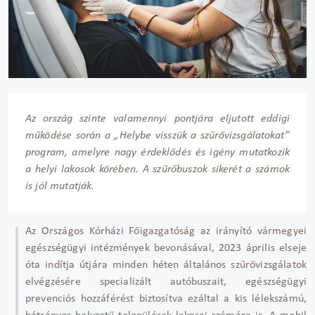
Az ország szinte valamennyi pontjára eljutott eddigi
működése során a „Helybe visszük a szűrővizsgálatokat”
program, amelyre nagy érdeklődés és igény mutatkozik
a helyi lakosok körében. A szűrőbuszok sikerét a számok
is jól mutatják.
Az Országos Kórházi Főigazgatóság az irányító vármegyei
egészségügyi intézmények bevonásával, 2023 április elseje
óta indítja útjára minden héten általános szűrővizsgálatok
elvégzésére specializált autóbuszait, egészségügyi
prevenciós hozzáférést biztosítva ezáltal a kis lélekszámú,