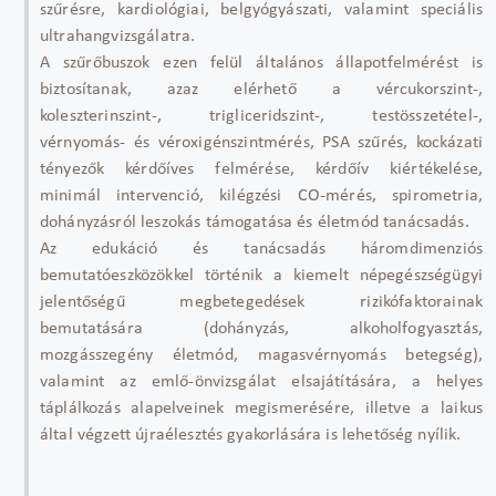
szűrésre, kardiológiai, belgyógyászati, valamint speciális
ultrahangvizsgálatra.
A szűrőbuszok ezen felül általános állapotfelmérést is
biztosítanak, azaz elérhető a vércukorszint-,
koleszterinszint-, trigliceridszint-, testösszetétel-,
vérnyomás- és véroxigénszintmérés, PSA szűrés, kockázati
tényezők kérdőíves felmérése, kérdőív kiértékelése,
minimál intervenció, kilégzési CO-mérés, spirometria,
dohányzásról leszokás támogatása és életmód tanácsadás.
Az edukáció és tanácsadás háromdimenziós
bemutatóeszközökkel történik a kiemelt népegészségügyi
jelentőségű megbetegedések rizikófaktorainak
bemutatására (dohányzás, alkoholfogyasztás,
mozgásszegény életmód, magasvérnyomás betegség),
valamint az emlő-önvizsgálat elsajátítására, a helyes
táplálkozás alapelveinek megismerésére, illetve a laikus
által végzett újraélesztés gyakorlására is lehetőség nyílik.