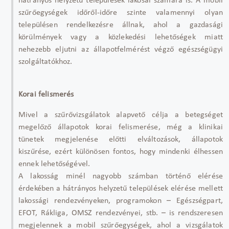
hátrányos helyzetű települések lakosai számára is. A mobil
szűrőegységek időről-időre szinte valamennyi olyan
településen rendelkezésre állnak, ahol a gazdasági
körülmények vagy a közlekedési lehetőségek miatt
nehezebb eljutni az állapotfelmérést végző egészségügyi
szolgáltatókhoz.
Korai felismerés
Mivel a szűrővizsgálatok alapvető célja a betegséget
megelőző állapotok korai felismerése, még a klinikai
tünetek megjelenése előtti elváltozások, állapotok
kiszűrése, ezért különösen fontos, hogy mindenki élhessen
ennek lehetőségével.
A lakosság minél nagyobb számban történő elérése
érdekében a hátrányos helyzetű települések elérése mellett
lakossági rendezvényeken, programokon – Egészségpart,
EFOT, Rákliga, OMSZ rendezvényei, stb. – is rendszeresen
megjelennek a mobil szűrőegységek, ahol a vizsgálatok