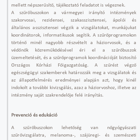
mellett népszerűsítő, tájékoztató feladatot is végeznek.
A szűrőbuszokon a vármegyei irányító intézmények
szakorvosai, rezidensei, szakasszisztensei, ápolói és
általános asszisztensei végzik a vizsgálatokat, munkájukat
koordinátorok, informatikusok segítik. A szűrőprogramokon
történő minél nagyobb részvételt a háziorvosok, és a
védőnők közreműködésével éri el a szűrőbuszok
üzemeltetését, és a szűrőprogramok koordinációját biztosító
Országos Kórházi Főigazgatóság. A szűrést végző
egészségügyi szakemberek határozzák meg a vizsgálatok és
az állapotfelmérés eredményei alapján azt, hogy kinél
indokolt a további kivizsgálás, azaz a háziorvoshoz, illetve az
intézmény saját szakrendelője felé irányítás.
Prevenció és edukáció
A szűrőbuszokon lehetőség van nőgyógyászati
szűrővizsgálatra, melanoma-, szájüregi- és szemészeti