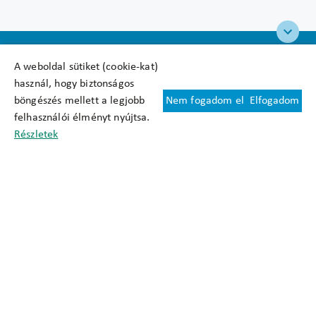
A weboldal sütiket (cookie-kat)
használ, hogy biztonságos
böngészés mellett a legjobb
Nem fogadom el
Elfogadom
Felhasználási feltételek
felhasználói élményt nyújtsa.
Cookie nyilatkozat
Részletek
Adatkezelési tájékoztató
Oldaltérkép
Közadatkereső
Akadálymentesítési nyilatkozat
Impresszum