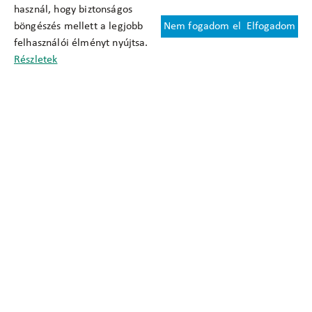
használ, hogy biztonságos
böngészés mellett a legjobb
Nem fogadom el
Elfogadom
Felhasználási feltételek
felhasználói élményt nyújtsa.
Cookie nyilatkozat
Részletek
Adatkezelési tájékoztató
Oldaltérkép
Közadatkereső
Akadálymentesítési nyilatkozat
Impresszum
okfo@okfo.gov.hu
+361 356 1522