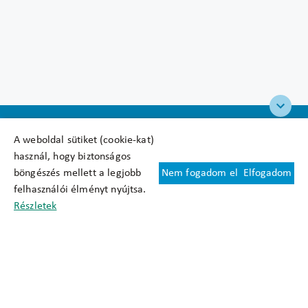
A weboldal sütiket (cookie-kat)
használ, hogy biztonságos
böngészés mellett a legjobb
Nem fogadom el
Elfogadom
Felhasználási feltételek
felhasználói élményt nyújtsa.
Cookie nyilatkozat
Részletek
Adatkezelési tájékoztató
Oldaltérkép
Közadatkereső