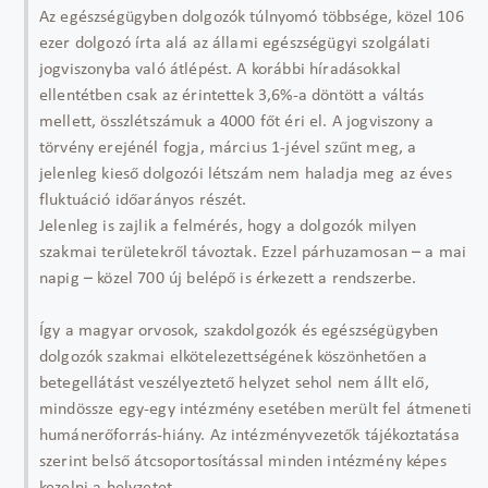
Az egészségügyben dolgozók túlnyomó többsége, közel 106
ezer dolgozó írta alá az állami egészségügyi szolgálati
jogviszonyba való átlépést. A korábbi híradásokkal
ellentétben csak az érintettek 3,6%-a döntött a váltás
mellett, összlétszámuk a 4000 főt éri el. A jogviszony a
törvény erejénél fogja, március 1-jével szűnt meg, a
jelenleg kieső dolgozói létszám nem haladja meg az éves
fluktuáció időarányos részét.
Jelenleg is zajlik a felmérés, hogy a dolgozók milyen
szakmai területekről távoztak. Ezzel párhuzamosan – a mai
napig – közel 700 új belépő is érkezett a rendszerbe.
Így a magyar orvosok, szakdolgozók és egészségügyben
dolgozók szakmai elkötelezettségének köszönhetően a
betegellátást veszélyeztető helyzet sehol nem állt elő,
mindössze egy-egy intézmény esetében merült fel átmeneti
humánerőforrás-hiány. Az intézményvezetők tájékoztatása
szerint belső átcsoportosítással minden intézmény képes