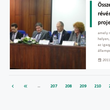
Össz
révé
proje
amely n
helyen,
az igaz
állampo
2013
207
208
209
210
…