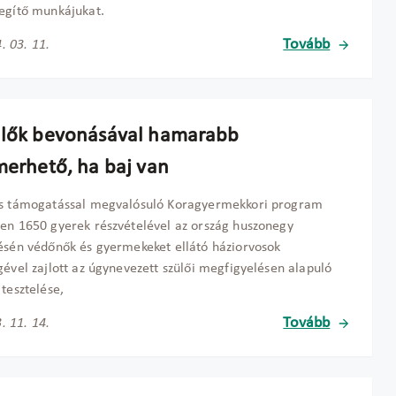
egítő munkájukat.
Tovább
. 03. 11.
ülők bevonásával hamarabb
smerhető, ha baj van
ós támogatással megvalósuló Koragyermekkori program
en 1650 gyerek részvételével az ország huszonegy
ésén védőnők és gyermekeket ellátó háziorvosok
gével zajlott az úgynevezett szülői megfigyelésen alapuló
 tesztelése,
Tovább
. 11. 14.