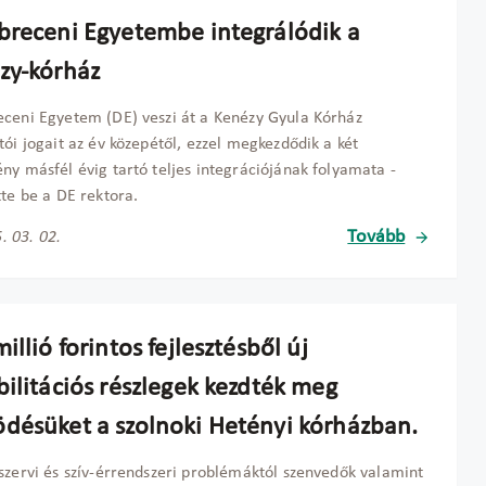
breceni Egyetembe integrálódik a
zy-kórház
ceni Egyetem (DE) veszi át a Kenézy Gyula Kórház
tói jogait az év közepétől, ezzel megkezdődik a két
ny másfél évig tartó teljes integrációjának folyamata -
tte be a DE rektora.
Tovább
. 03. 02.
illió forintos fejlesztésből új
bilitációs részlegek kezdték meg
désüket a szolnoki Hetényi kórházban.
szervi és szív-érrendszeri problémáktól szenvedők valamint