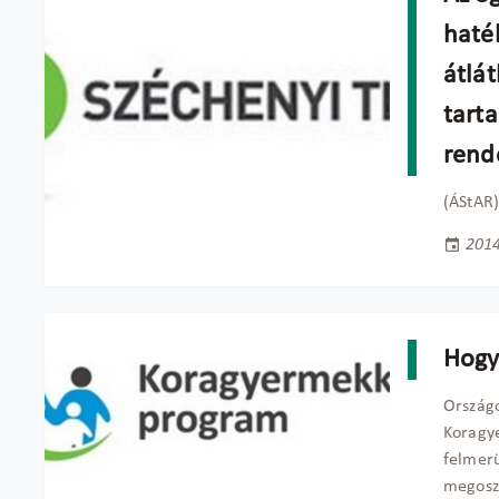
haté
átlá
tart
rend
(ÁStAR
2014
Hogy
Ország
Koragy
felmerü
megoszt