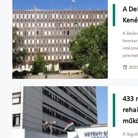
A De
Kené
A Debre
fenntar
intézmé
jelente
2015
433 m
reha
műkö
A légző