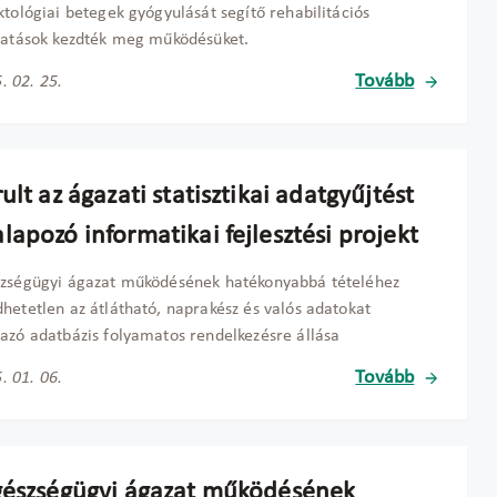
ktológiai betegek gyógyulását segítő rehabilitációs
tatások kezdték meg működésüket.
Tovább
. 02. 25.
ult az ágazati statisztikai adatgyűjtést
apozó informatikai fejlesztési projekt
szségügyi ágazat működésének hatékonyabbá tételéhez
hetetlen az átlátható, naprakész és valós adatokat
azó adatbázis folyamatos rendelkezésre állása
Tovább
. 01. 06.
gészségügyi ágazat működésének