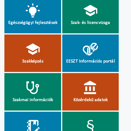
Egészségügyi fejlesztések
Szak- és licencvizsga
Szakképzés
EESZT Információs portál
Szakmai információk
Közérdekű adatok