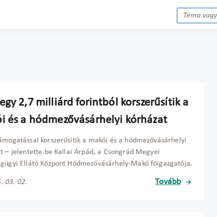
gy 2,7 milliárd forintból korszerűsítik a
i és a hódmezővásárhelyi kórházat
ámogatással korszerűsítik a makói és a hódmezővásárhelyi
t – jelentette be Kallai Árpád, a Csongrád Megyei
gügyi Ellátó Központ Hódmezővásárhely-Makó főigazgatója.
Tovább
. 03. 02.