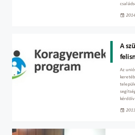
családs
2014
A sz
feli
Az uni
keretéb
települ
segítsé
kérdőív
2013