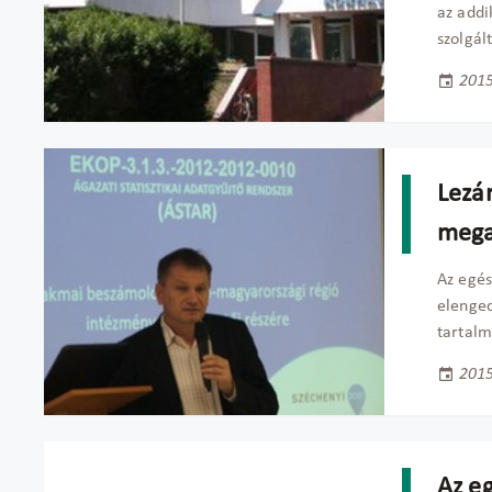
az addi
szolgál
2015
Lezár
megal
Az egé
elenged
tartalm
2015
Az e