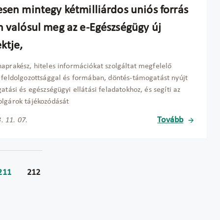
esen mintegy kétmilliárdos uniós forrás
n valósul meg az e-Egészségügy új
ktje,
aprakész, hiteles információkat szolgáltat megfelelő
 feldolgozottsággal és formában, döntés-támogatást nyújt
gatási és egészségügyi ellátási feladatokhoz, és segíti az
lgárok tájékozódását
Tovább
. 11. 07.
211
212