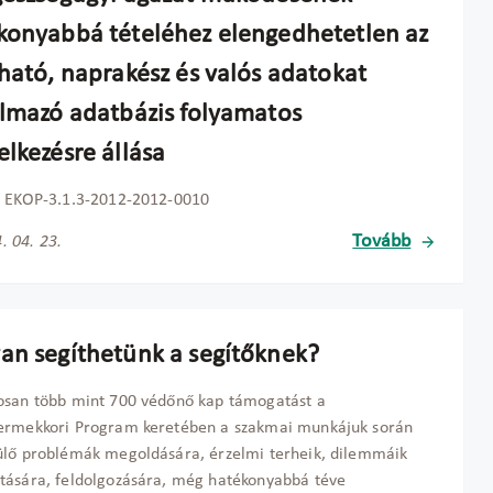
konyabbá tételéhez elengedhetetlen az
tható, naprakész és valós adatokat
almazó adatbázis folyamatos
elkezésre állása
) EKOP-3.1.3-2012-2012-0010
Tovább
. 04. 23.
an segíthetünk a segítőknek?
osan több mint 700 védőnő kap támogatást a
ermekkori Program keretében a szakmai munkájuk során
lő problémák megoldására, érzelmi terheik, dilemmáik
ására, feldolgozására, még hatékonyabbá téve