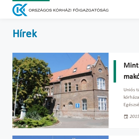
Hírek
Minte
makó
Uniós t
kórháza
Egészsé
2015