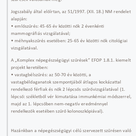
Jogszabály által előírtan, az 51/1997. (XII. 18.) NM rendelet
alapján:
• emlőszűrés: 45-65 év közötti nők 2 évenkénti
mammográfiás vizsgálatával;
• méhnyakszűrés esetében: 25-65 év közötti nők citológiai
vizsgálatával.
A „Komplex népegészségügyi szűrések” EFOP 1.8.1. kiemelt
projekt keretében:
• vastagbélszűrés: az 50-70 év közötti, a
vastagbéldaganatok szempontjából átlagos kockázattal
rendelkező férfiak és nők 2 lépcsős szűrővizsgálatával (1.
lépcső: székletből vér kimutatása immunkémiai módszerrel,
majd az 1. lépcsőben nem-negatív eredménnyel
rendelkezők esetében szűrő kolonoszkópiával).
Hazánkban a népegészségügyi célú szervezett szűrésen való