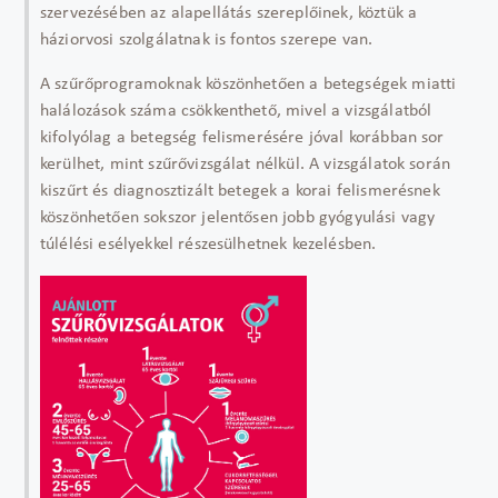
szervezésében az alapellátás szereplőinek, köztük a
háziorvosi szolgálatnak is fontos szerepe van.
A szűrőprogramoknak köszönhetően a betegségek miatti
halálozások száma csökkenthető, mivel a vizsgálatból
kifolyólag a betegség felismerésére jóval korábban sor
kerülhet, mint szűrővizsgálat nélkül. A vizsgálatok során
kiszűrt és diagnosztizált betegek a korai felismerésnek
köszönhetően sokszor jelentősen jobb gyógyulási vagy
túlélési esélyekkel részesülhetnek kezelésben.