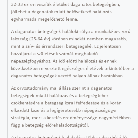
32-33 ezren veszítik életüket daganatos betegségben,
jóllehet a daganatok miatt bekövetkező halálozás
egyharmada megelőzhető lenne.
A daganatos betegségek haláloki súlya a munkaképes korú
lakosság (25-64 év) körében mindkét nemben magasabb,
mint a szív- és érrendszeri betegségeké. Ez jelentősen
hozzájárul a születések számát meghaladó
népességfogyáshoz. Az idő előtti halálozás és ennek
következtében elvesztett egészséges életévek tekintetében a
daganatos betegségek vezető helyen állnak hazánkban.
Az orvostudomány mai állása szerint a daganatos
betegségek miatti halálozás és a betegségteher
csökkentésére a betegség korai felfedezése és a korán
elkezdett kezelés a legígéretesebb népegészségügyi
stratégia, mert a kezelés eredményessége nagymértékben
függ a betegség előrehaladottságától.
A daganatos betegségek kialakulása több szakaszból álló,