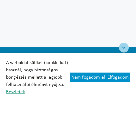
A weboldal sütiket (cookie-kat)
használ, hogy biztonságos
böngészés mellett a legjobb
Nem fogadom el
Elfogadom
Felhasználási feltételek
felhasználói élményt nyújtsa.
Cookie nyilatkozat
Részletek
Adatkezelési tájékoztató
Oldaltérkép
Közadatkereső