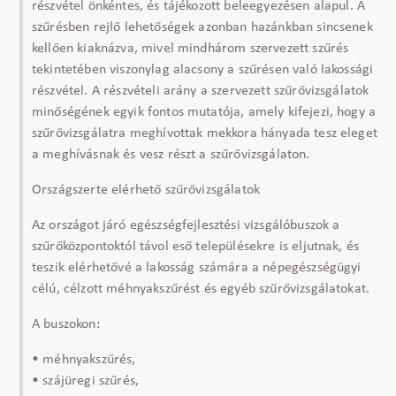
részvétel önkéntes, és tájékozott beleegyezésen alapul. A
szűrésben rejlő lehetőségek azonban hazánkban sincsenek
kellően kiaknázva, mivel mindhárom szervezett szűrés
tekintetében viszonylag alacsony a szűrésen való lakossági
részvétel. A részvételi arány a szervezett szűrővizsgálatok
minőségének egyik fontos mutatója, amely kifejezi, hogy a
szűrővizsgálatra meghívottak mekkora hányada tesz eleget
a meghívásnak és vesz részt a szűrővizsgálaton.
Országszerte elérhető szűrővizsgálatok
Az országot járó egészségfejlesztési vizsgálóbuszok a
szűrőközpontoktól távol eső településekre is eljutnak, és
teszik elérhetővé a lakosság számára a népegészségügyi
célú, célzott méhnyakszűrést és egyéb szűrővizsgálatokat.
A buszokon:
• méhnyakszűrés,
• szájüregi szűrés,