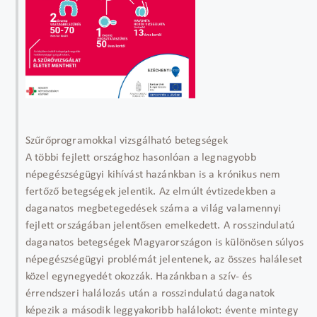
Szűrőprogramokkal vizsgálható betegségek
A többi fejlett országhoz hasonlóan a legnagyobb
népegészségügyi kihívást hazánkban is a krónikus nem
fertőző betegségek jelentik. Az elmúlt évtizedekben a
daganatos megbetegedések száma a világ valamennyi
fejlett országában jelentősen emelkedett. A rosszindulatú
daganatos betegségek Magyarországon is különösen súlyos
népegészségügyi problémát jelentenek, az összes haláleset
közel egynegyedét okozzák. Hazánkban a szív- és
érrendszeri halálozás után a rosszindulatú daganatok
képezik a második leggyakoribb halálokot: évente mintegy