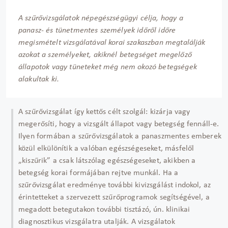
A szűrővizsgálatok népegészségügyi célja, hogy a
panasz- és tünetmentes személyek időről időre
megismételt vizsgálatával korai szakaszban megtalálják
azokat a személyeket, akiknél betegséget megelőző
állapotok vagy tüneteket még nem okozó betegségek
alakultak ki.
A szűrővizsgálat így kettős célt szolgál: kizárja vagy
megerősíti, hogy a vizsgált állapot vagy betegség fennáll-e.
Ilyen formában a szűrővizsgálatok a panaszmentes emberek
közül elkülönítik a valóban egészségeseket, másfelől
„kiszűrik” a csak látszólag egészségeseket, akikben a
betegség korai formájában rejtve munkál. Ha a
szűrővizsgálat eredménye további kivizsgálást indokol, az
érintetteket a szervezett szűrőprogramok segítségével, a
megadott betegutakon további tisztázó, ún. klinikai
diagnosztikus vizsgálatra utalják. A vizsgálatok