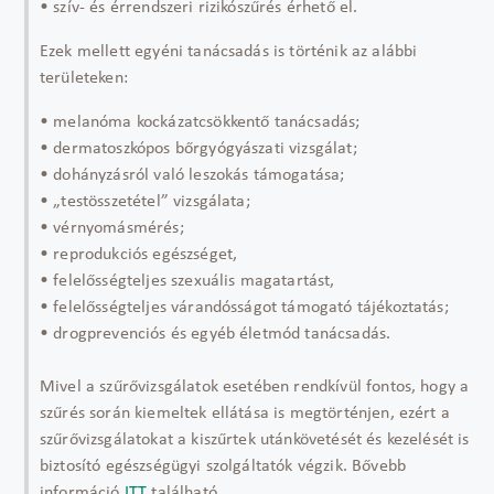
• szív- és érrendszeri rizikószűrés érhető el.
Ezek mellett egyéni tanácsadás is történik az alábbi
területeken:
• melanóma kockázatcsökkentő tanácsadás;
• dermatoszkópos bőrgyógyászati vizsgálat;
• dohányzásról való leszokás támogatása;
• „testösszetétel” vizsgálata;
• vérnyomásmérés;
• reprodukciós egészséget,
• felelősségteljes szexuális magatartást,
• felelősségteljes várandósságot támogató tájékoztatás;
• drogprevenciós és egyéb életmód tanácsadás.
Mivel a szűrővizsgálatok esetében rendkívül fontos, hogy a
szűrés során kiemeltek ellátása is megtörténjen, ezért a
szűrővizsgálatokat a kiszűrtek utánkövetését és kezelését is
biztosító egészségügyi szolgáltatók végzik. Bővebb
információ
ITT
található.