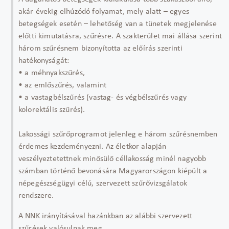
akár évekig elhúzódó folyamat, mely alatt – egyes
betegségek esetén – lehetőség van a tünetek megjelenése
előtti kimutatásra, szűrésre. A szakterület mai állása szerint
három szűrésnem bizonyította az előírás szerinti
hatékonyságát:
• a méhnyakszűrés,
• az emlőszűrés, valamint
• a vastagbélszűrés (vastag- és végbélszűrés vagy
kolorektális szűrés).
Lakossági szűrőprogramot jelenleg e három szűrésnemben
érdemes kezdeményezni. Az életkor alapján
veszélyeztetettnek minősülő céllakosság minél nagyobb
számban történő bevonására Magyarországon kiépült a
népegészségügyi célú, szervezett szűrővizsgálatok
rendszere.
A NNK irányításával hazánkban az alábbi szervezett
szűrések valósulnak meg.